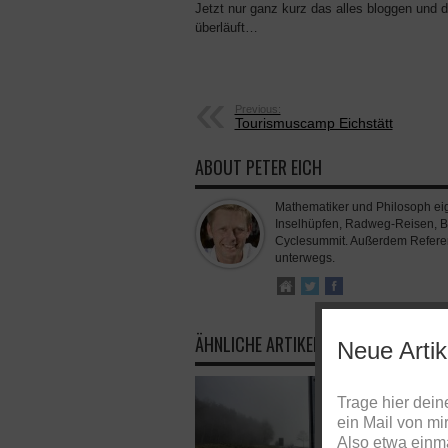
Jetzt nur ganz kurz das alles bloggen und 
überläuft…
Previous:
Tourismuscamp Eichstätt
ABOUT PETER EICH
Mathematiker und Philosoph eige
Inselhüpfen, Radweg-Reisen, B
Cyclesummit. Außerdem Referent
unterwegs.
ÄHNLICHE ARTIKEL
Neue Artik
Trage hier dei
ein Mail von mi
Also etwa einm