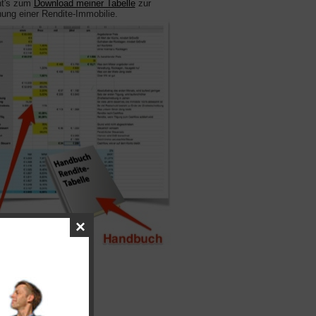
ht's zum
Download meiner Tabelle
zur
ung einer Rendite-Immobilie.
×