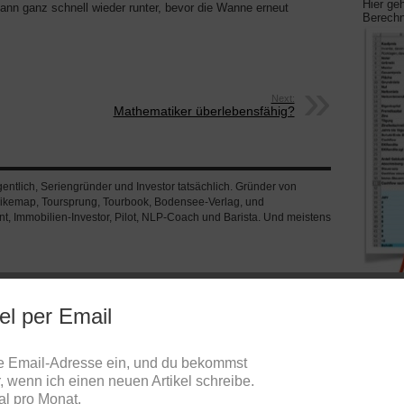
Hier ge
dann ganz schnell wieder runter, bevor die Wanne erneut
Berechn
Next:
Mathematiker überlebensfähig?
ntlich, Seriengründer und Investor tatsächlich. Gründer von
ikemap, Toursprung, Tourbook, Bodensee-Verlag, und
, Immobilien-Investor, Pilot, NLP-Coach und Barista. Und meistens
el per Email
ne Email-Adresse ein, und du bekommst
r, wenn ich einen neuen Artikel schreibe.
al pro Monat.