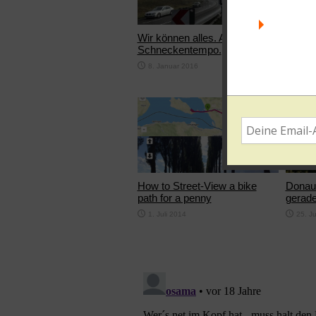
Wir können alles. Außer
Meine 
Schneckentempo.
21. M
8. Januar 2016
How to Street-View a bike
Donaur
path for a penny
gerade
1. Juli 2014
25. J