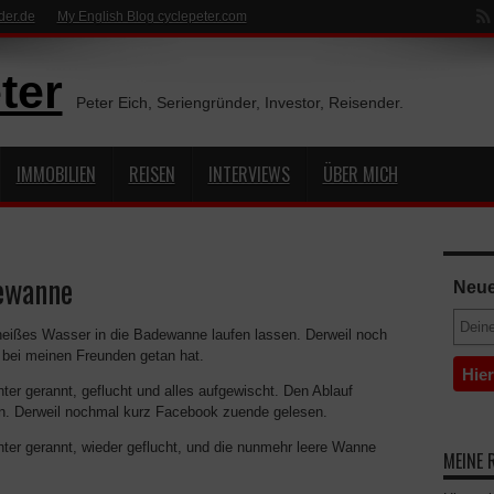
der.de
My English Blog cyclepeter.com
ter
Peter Eich, Seriengründer, Investor, Reisender.
IMMOBILIEN
REISEN
INTERVIEWS
ÜBER MICH
ewanne
Neue
eißes Wasser in die Badewanne laufen lassen. Derweil noch
bei meinen Freunden getan hat.
er gerannt, geflucht und alles aufgewischt. Den Ablauf
n. Derweil nochmal kurz Facebook zuende gelesen.
ter gerannt, wieder geflucht, und die nunmehr leere Wanne
MEINE 