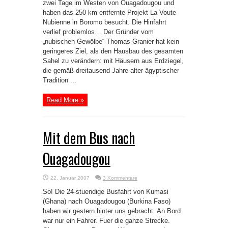
zwei Tage im Westen von Ouagadougou und
haben das 250 km entfernte Projekt La Voute
Nubienne in Boromo besucht. Die Hinfahrt
verlief problemlos… Der Gründer vom
„nubischen Gewölbe“ Thomas Granier hat kein
geringeres Ziel, als den Hausbau des gesamten
Sahel zu verändern: mit Häusern aus Erdziegel,
die gemäß dreitausend Jahre alter ägyptischer
Tradition ...
Read More »
Mit dem Bus nach
Ouagadougou
22. Januar 2007
3 Kommentare
So! Die 24-stuendige Busfahrt von Kumasi
(Ghana) nach Ouagadougou (Burkina Faso)
haben wir gestern hinter uns gebracht. An Bord
war nur ein Fahrer. Fuer die ganze Strecke.