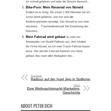
ich schnell gefahren und habe die Strecke dennoch...
Bike-Porn: Mein Reiserad von Norwid
Endlich ist es fertig. Die ersten 1.000 Kilometer bin ich
schon damit gefahren, und nun sind alle
Kinderkrankheiten beseitigt. Das Norwid ist nun mein
absolutes… Traumweltreiserad! Die Entstehung des
Rahmens...
Mein Fahrrad wird gebaut
So sieht der
Arbeitsplatz von Rudolf Pallesen aus, dem Inhaber
der Firma Norwid, wo ich mein Traum-Fahrrad bauen
lasse. Hier werden Fahrrad-Rahmen von Hand
gebaut. Also nach allen Maßgaben des...
Previous:
Radtour auf der Insel Jeju in Südkorea
Next:
Eine Weihnachtsmarkt-Marketing-
Geschichte
ABOUT PETER EICH