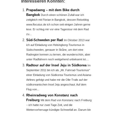
Interessieren Könnten:
Prapadaeng – mit dem Bike durch
Bangkok
Durch einen schönen Zufall war ich
zeitgleich mit Florian in Bangkok, dessen Reiseblog
www.flocutus.de ich schon seit einigen Jahren gerne
lese. Er schlug mir vor eine Tagestour mit dem Rad
zu...
Süd-Schweden per Rad
Im Oktober 2013 war
ich auf Einladung von Helsingborg-Tourismus in
Südschweden, genauer in Skåne, um dort eine
Radregion kennen zu lernen, die wunderschön, aber
unter Radfahrern noch weitgehend unbekannt ist....
Radtour auf der Insel Jeju in Südkorea
Im
September 2011 bin ich als „Mr. Fahrrad-Tourismus“
einer Einladung von Südkorea-Tourismus und Asiana-
Airlines gefolgt und habe mir die Olle-Trails auf der
südkoreanischen Insel Jeju angeschaut. Auf dem
Flug von...
Rheinradweg von Konstanz nach
Freiburg
Mit dem Rad von Konstanz nach Freiburg
– ich hatte nur zwei Tage Zeit, und die
Wettervorhersage kündigte Schneefall an. Darum bin